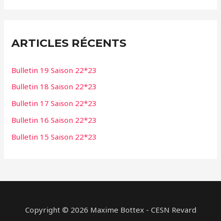
c
h
e
ARTICLES RÉCENTS
r
c
Bulletin 19 Saison 22*23
h
Bulletin 18 Saison 22*23
e
Bulletin 17 Saison 22*23
r
Bulletin 16 Saison 22*23
:
Bulletin 15 Saison 22*23
Copyright © 2026 Maxime Bottex - CESN Revard