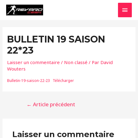
Aller
MEN
au
contenu
PRIN
BULLETIN 19 SAISON
22*23
Laisser un commentaire
/
Non classé
/ Par
David
Wouters
Bulletin-19-saison-22-23
Télécharger
Navigation
←
Article précédent
de
l’article
Laisser un commentaire