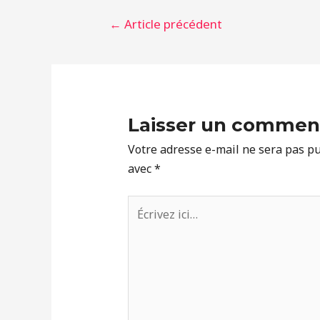
Navigation
←
Article précédent
de
l’article
Laisser un commen
Votre adresse e-mail ne sera pas pu
avec
*
Écrivez
ici…