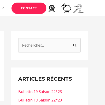
CONTACT
R
e
c
h
e
ARTICLES RÉCENTS
r
c
Bulletin 19 Saison 22*23
h
Bulletin 18 Saison 22*23
e