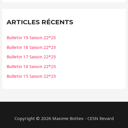
h
e
ARTICLES RÉCENTS
r
c
Bulletin 19 Saison 22*23
h
Bulletin 18 Saison 22*23
e
Bulletin 17 Saison 22*23
r
Bulletin 16 Saison 22*23
:
Bulletin 15 Saison 22*23
Copyright © 2026 Maxime Bottex - CESN Revard