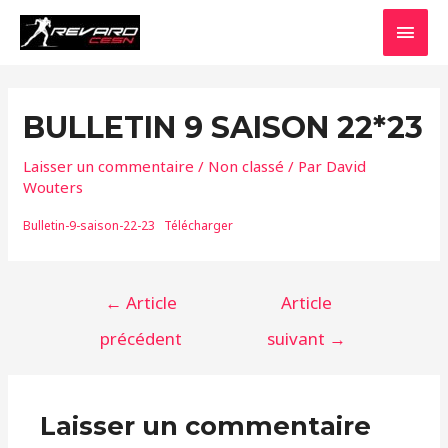
Aller
MEN
au
contenu
PRIN
BULLETIN 9 SAISON 22*23
Laisser un commentaire
/
Non classé
/ Par
David
Wouters
Bulletin-9-saison-22-23
Télécharger
Navigation
←
Article
Article
de
précédent
suivant
→
l’article
Laisser un commentaire